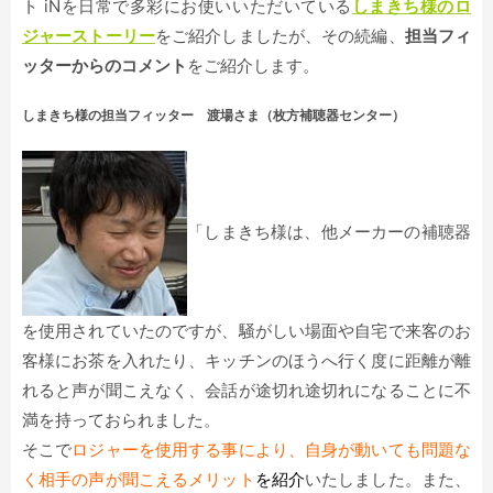
ト iNを日常で多彩にお使いいただいている
しまきち様のロ
ジャーストーリー
をご紹介しましたが、その続編、
担当フィ
ッターからのコメント
をご紹介します。
しまきち様の担当フィッター 渡場さま（枚方補聴器センター）
「しまきち様は、他メーカーの補聴器
を使用されていたのですが、騒がしい場面や自宅で来客のお
客様にお茶を入れたり、キッチンのほうへ行く度に距離が離
れると声が聞こえなく、会話が途切れ途切れになることに不
満を持っておられました。
そこで
ロジャーを使用する事により、自身が動いても問題な
く相手の声が聞こえるメリット
を紹介
いたしました。また、