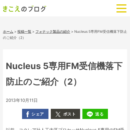
ホーム
>
投稿一覧
>
フォナック製品の紹介
>
Nucleus 5専用FM受信機落下防止
のご紹介（2）
Nucleus 5専用FM受信機落下
防止のご紹介（2）
2013年10月11日
シェア
ポスト
送る
以前、コクレア社人工内耳プロセッサNucleus 5専用のFM受