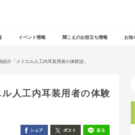
報
イベント情報
聞こえのお役立ち情報
お知
画紹介「メドエル人工内耳装用者の体験談」
エル人工内耳装用者の体験
シェア
ポスト
送る