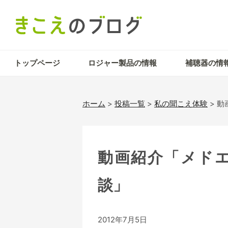
トップページ
ロジャー製品の情報
補聴器の情
ホーム
>
投稿一覧
>
私の聞こえ体験
>
動
動画紹介「メド
談」
2012年7月5日