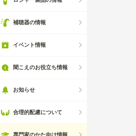
補聴器の情報
イベント情報
聞こえのお役立ち情報
お知らせ
合理的配慮について
専門家のかた向け情報