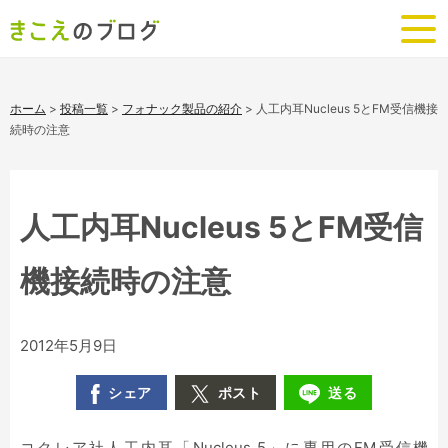
ホーム
>
投稿一覧
>
フォナック製品の紹介
>
人工内耳Nucleus 5とFM受信機接
続時の注意
人工内耳Nucleus 5とFM受信
機接続時の注意
2012年5月9日
シェア
ポスト
送る
コクレア社人工内耳「Nucleus 5」に専用のFM受信機