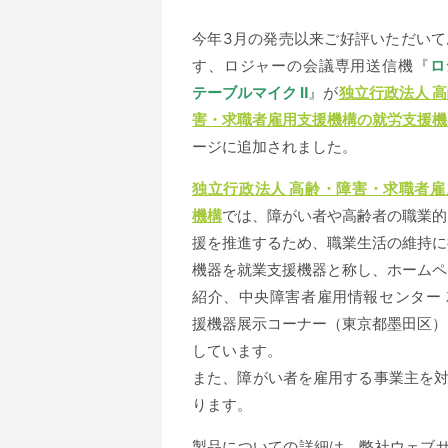
今年3月の発売以来ご好評いただいて
す、ロジャーの会議専用送信機『
ロ
テーブルマイク Ⅱ
』が
独立行政法人 
害・求職者雇用支援機構の就労支援機
ージに追加されました。
独立行政法人 高齢・障害・求職者雇
機構
では、障がい者や高齢者の職業的
援を推進するため、職業生活の維持に
機器を就業支援機器と称し、ホームペ
紹介、中央障害者雇用情報センター 
援機器展示コーナー（東京都墨田区）
しています。
また、障がい者を雇用する事業主を
ります。
製品についての詳細は、弊社ウェブ