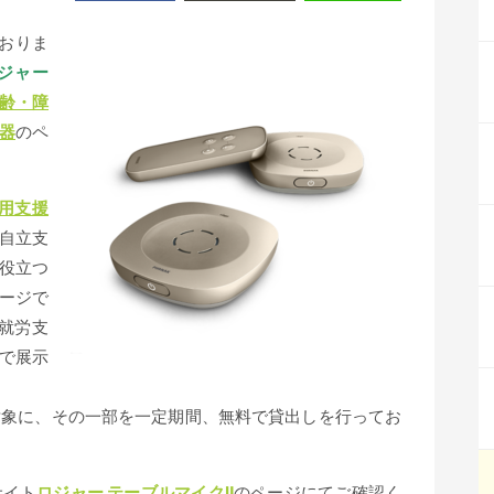
おりま
ジャー
高齢・障
器
のペ
用支援
自立支
役立つ
ージで
就労支
で展示
対象に、その一部を一定期間、無料で貸出しを行ってお
サイト
ロジャー テーブルマイクⅡ
のページにてご確認く