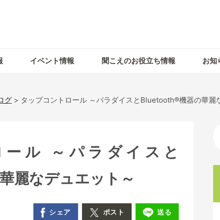
報
イベント情報
聞こえのお役立ち情報
お知
ログ
>
タップコントロール ～パラダイスとBluetooth®機器の華
ール ～パラダイスと
機器の華麗なデュエット～
シェア
ポスト
送る